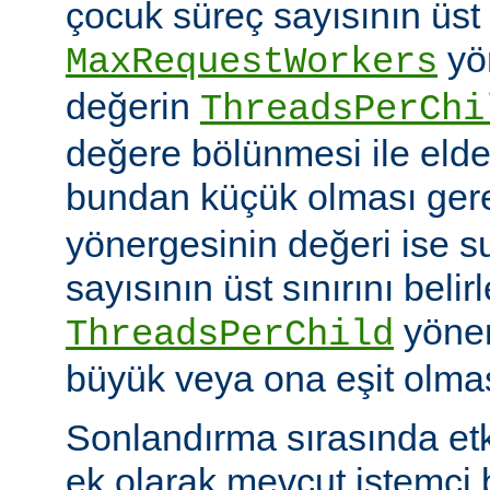
çocuk süreç sayısının üst 
yö
MaxRequestWorkers
değerin
ThreadsPerChi
değere bölünmesi ile elde
bundan küçük olması gere
yönergesinin değeri ise s
sayısının üst sınırını belir
yöner
ThreadsPerChild
büyük veya ona eşit olmas
Sonlandırma sırasında et
ek olarak mevcut istemci b