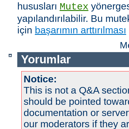
hususları
yönergesi
Mutex
yapılandırılabilir. Bu mut
için
başarımın arttırılması
Me
Yorumlar
Notice:
This is not a Q&A sect
should be pointed towar
documentation or serve
our moderators if they a