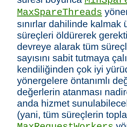
MinSpar
yönerg
MaxSpareThreads
sınırlar dahilinde kalmak 
süreçleri öldürerek gerekt
devreye alarak tüm süreçl
sayısını sabit tutmaya çalı
kendiliğinden çok iyi yü
yönergelere öntanımlı değ
değerlerin atanması nadire
anda hizmet sunulabilecek
(yani, tüm süreçlerin topl
yön
MaxRequestWorkers