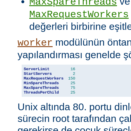
ve
MaxSpareThreads
MaxRequestWorkers
değerleri birbirine eşitle
modülünün öntanı
worker
yapılandırması genelde şö
ServerLimit
16
StartServers
2
MaxRequestWorkers
150
MinSpareThreads
25
MaxSpareThreads
75
ThreadsPerChild
25
Unix altında 80. portu din
sürecin root tarafından çal
gerekirse de çocuk süreçl