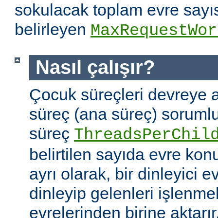
sokulacak toplam evre sayıs
belirleyen
MaxRequestWor
Nasıl çalışır?
Çocuk süreçleri devreye a
süreç (ana süreç) soruml
süreç
ThreadsPerChil
belirtilen sayıda evre kon
ayrı olarak, bir dinleyici e
dinleyip gelenleri işlenm
evrelerinden birine aktarır