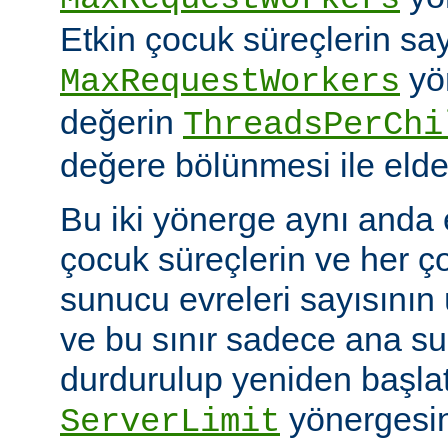
Etkin çocuk süreçlerin say
yö
MaxRequestWorkers
değerin
ThreadsPerChi
değere bölünmesi ile elde 
Bu iki yönerge aynı anda 
çocuk süreçlerin ve her ç
sunucu evreleri sayısının ü
ve bu sınır sadece ana 
durdurulup yeniden başlatıl
yönergesin
ServerLimit