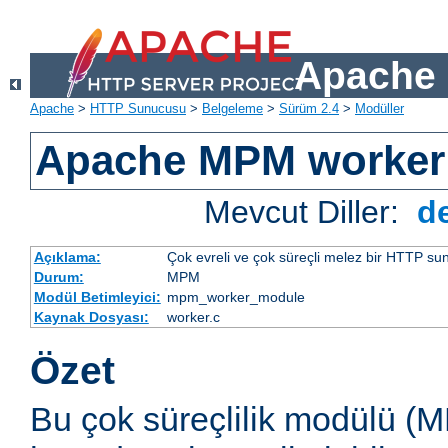
Apache 
Apache
>
HTTP Sunucusu
>
Belgeleme
>
Sürüm 2.4
>
Modüller
Apache MPM worker
Mevcut Diller:
d
Açıklama:
Çok evreli ve çok süreçli melez bir HTTP sun
Durum:
MPM
Modül Betimleyici:
mpm_worker_module
Kaynak Dosyası:
worker.c
Özet
Bu çok süreçlilik modülü (