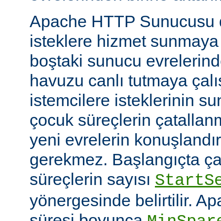
Apache HTTP Sunucusu d
isteklere hizmet sunmaya
boştaki sunucu evrelerind
havuzu canlı tutmaya çalış
istemcilere isteklerinin su
çocuk süreçlerin çatallanm
yeni evrelerin konuşlandı
gerekmez. Başlangıçta çal
süreçlerin sayısı
StartS
yönergesinde belirtilir. A
süresi boyunca