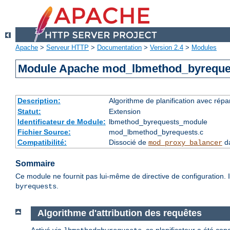
Apache
>
Serveur HTTP
>
Documentation
>
Version 2.4
>
Modules
Module Apache mod_lbmethod_byreque
Description:
Algorithme de planification avec rép
Statut:
Extension
Identificateur de Module:
lbmethod_byrequests_module
Fichier Source:
mod_lbmethod_byrequests.c
Compatibilité:
Dissocié de
da
mod_proxy_balancer
Sommaire
Ce module ne fournit pas lui-même de directive de configuration. I
.
byrequests
Algorithme d'attribution des requêtes
Activé via
, ce planificateur a été con