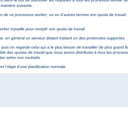
a manière suivante :
ons de ce processus worker
, ou en d'autres termes son
quota de travail
.
rker travaille pour remplir son quota de travail
.
e, en général un serveur distant traitant un des protocoles supportés.
uis on regarde celui qui a le plus besoin de travailler (le plus grand l
emble des quotas de travail que nous avons distribués à tous les proces
êtes selon nos souhaits.
t l'objet d'une planification normale.