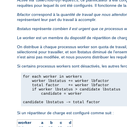
lbmethod=byrequests
requêtes pour lequel ils ont été configurés. Il fonctionne de l
lbfactor
correspond à la
quantité de travail que nous attend
représentant leur part du travail à accomplir.
lbstatus
représente
combien il est urgent que ce processus wo
Le
worker
est un membre du dispositif de répartition de charg
On distribue à chaque processus worker son quota de travail, p
sélectionné pour travailler, et son lbstatus diminué de l'ens
n'est ainsi pas modifiée, et nous pouvons distribuer les requ
Si certains processus workers sont désactivés, les autres feron
for each worker in workers

    worker lbstatus += worker lbfactor

    total factor    += worker lbfactor

    if worker lbstatus > candidate lbstatus

        candidate = worker

candidate lbstatus -= total factor
Si un répartiteur de charge est configuré comme suit :
worker
a
b
c
d