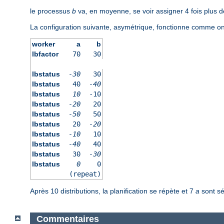
le processus
b
va, en moyenne, se voir assigner 4 fois plus 
La configuration suivante, asymétrique, fonctionne comme on 
worker
a
b
lbfactor
70
30
lbstatus
-30
30
lbstatus
40
-40
lbstatus
10
-10
lbstatus
-20
20
lbstatus
-50
50
lbstatus
20
-20
lbstatus
-10
10
lbstatus
-40
40
lbstatus
30
-30
lbstatus
0
0
(repeat)
Après 10 distributions, la planification se répète et 7
a
sont sé
Commentaires