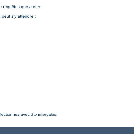
de requêtes que
a
et
c
.
peut s'y attendre :
lectionnés avec 3
b
intercalés.