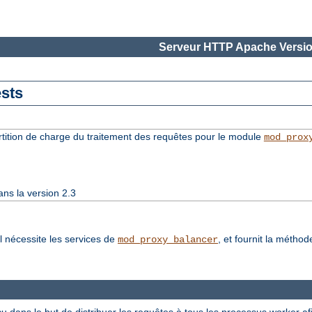
Serveur HTTP Apache Versio
sts
artition de charge du traitement des requêtes pour le module
mod_prox
ns la version 2.3
l nécessite les services de
, et fournit la métho
mod_proxy_balancer
çu dans le but de distribuer les requêtes à tous les processus worker afi