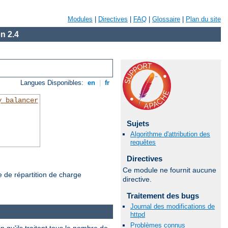
Modules
|
Directives
|
FAQ
|
Glossaire
|
Plan du site
n 2.4
Langues Disponibles:
en
|
fr
y_balancer
Sujets
Algorithme d'attribution des
requêtes
Directives
Ce module ne fournit aucune
de de répartition de charge
directive.
Traitement des bugs
Journal des modifications de
httpd
Problèmes connus
n qu'ils traitent tous le nombre de