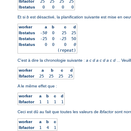
lbfactor
25
25
25
25
lbstatus
0
0
0
0
Et si
b
est désactivé, la planification suivante est mise en oeu
worker
a
b
c
d
lbstatus
-50
0
25
25
lbstatus
-25
0
-25
50
lbstatus
0
0
0
0
(repeat)
C'est à dire la chronologie suivante :
a
c
d
a
c
d
a
c
d
... Veuil
worker
a
b
c
d
lbfactor
25
25
25
25
A le même effet que :
worker
a
b
c
d
lbfactor
1
1
1
1
Ceci est dû au fait que toutes les valeurs de
lbfactor
sont norm
worker
a
b
c
lbfactor
1
4
1